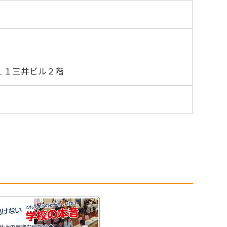
１１三井ビル２階