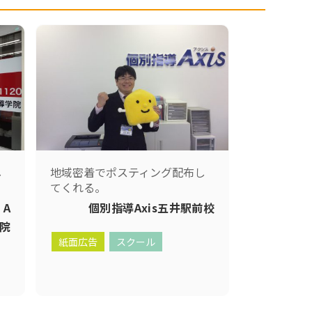
し
地域密着でポスティング配布し
てくれる。
 A
個別指導Axis五井駅前校
学院
紙面広告
スクール