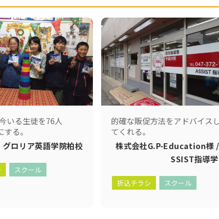
今いる生徒を76人
的確な販促方法をアドバイス
人にする。
てくれる。
グロリア英語学院柏校
株式会社G.P-Education様 /
SSIST指導
告
スクール
折込チラシ
スクール