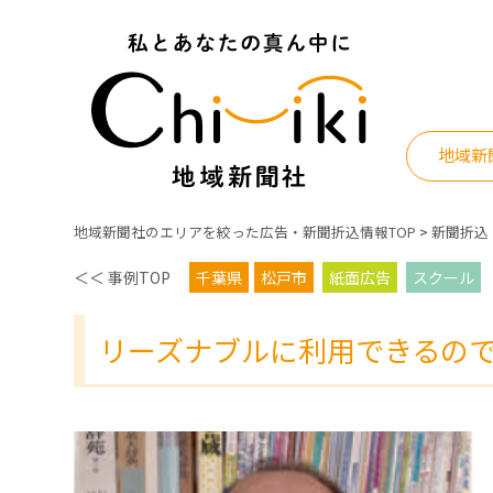
Skip
to
content
地域新
地域新聞社のエリアを絞った広告・新聞折込情報TOP
>
新聞折込
＜＜ 事例TOP
千葉県
松戸市
紙面広告
スクール
リーズナブルに利用できるの