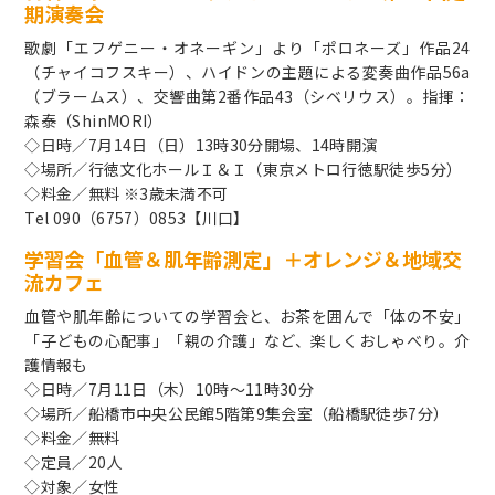
期演奏会
歌劇「エフゲニー・オネーギン」より「ポロネーズ」作品24
（チャイコフスキー）、ハイドンの主題による変奏曲作品56a
（ブラームス）、交響曲第2番作品43（シベリウス）。指揮：
森泰（ShinMORI）
◇日時／7月14日（日）13時30分開場、14時開演
◇場所／行徳文化ホールＩ＆Ｉ（東京メトロ行徳駅徒歩5分）
◇料金／無料 ※3歳未満不可
Tel 090（6757）0853【川口】
学習会「血管＆肌年齢測定」＋オレンジ＆地域交
流カフェ
血管や肌年齢についての学習会と、お茶を囲んで「体の不安」
「子どもの心配事」「親の介護」など、楽しくおしゃべり。介
護情報も
◇日時／7月11日（木）10時～11時30分
◇場所／船橋市中央公民館5階第9集会室（船橋駅徒歩7分）
◇料金／無料
◇定員／20人
◇対象／女性