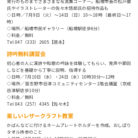
発行のものまでさまざまな写真集コーナー。船橋市長の松戸徹
氏やイラストレーターの佐々木悟郎氏の招待作品も
◇日時／7月9日（火）～14日（日）10～18時（最終日～17
時）
◇場所／船橋市民ギャラリー（船橋駅徒歩6分）
◇料金／無料
Tel 047（333）2605【德永】
詩吟無料講習会
初心者の人に漢詩や和歌の吟詠を体験してもらい、発声や節回
しなどを基礎から丁寧に説明、指導する
◇日時／7月10日（水）・24日（水）10時30分～12時
◇場所／習志野市谷津コミュニティセンター1階会議室（京成
谷津駅徒歩10分）
◇料金／無料
Tel 043（257）4345【佐々木】
楽しいレザークラフト教室
かばんなどに付けるネームプレートホルダーを作成。おしぼり
タオル持参のこと