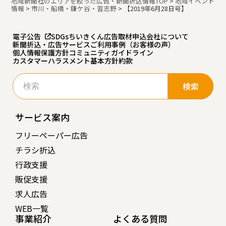
地域新聞社のエリアを絞った広告・新聞折込情報TOP
>
地域イベント
情報
>
市川・船橋・鎌ケ谷・習志野
>
【2019年6月28日号】
電子公告
SDGs
ちいきくん広告
取材申込
会社について
新聞折込・広告サービスご利用事例（お客様の声）
個人情報保護方針
コミュニティガイドライン
カスタマーハラスメント基本方針
約款
検
索:
サービス案内
フリーペーパー広告
チラシ折込
行政支援
販促支援
求人広告
WEB一覧
事業紹介
よくある質問