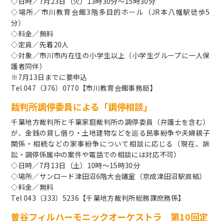
◇日時／7月23日（火）13時30分～15時30分
◇場所／市川教育会館3階多目的ホール（JR本八幡駅徒歩5
分）
◇料金／無料
◇定員／先着20人
◇対象／市川市内在住の小学生以上（小学生グループに一人保
護者同伴）
※7月13日までに要申込
Tel 047（376）0770【市川教育会館事務局】
裁判所調停委員による「調停相談」
千葉地方裁判所と千葉家庭裁判所の調停委員（弁護士を含む）
が、金銭の貸し借り・土地建物などを巡る民事紛争や夫婦親子
関係・相続などの家事紛争について相談に応じる（現在、訴
訟・調停係属中の案件や電話での相談には対応不可）
◇日時／7月13日（土）10時～15時30分
◇場所／サンロード津田沼6階大会議室（京成津田沼駅直結）
◇料金／無料
Tel 043（333）5236【千葉地方裁判所総務課庶務係】
曽谷フィルハーモニックオーケストラ 第10回定