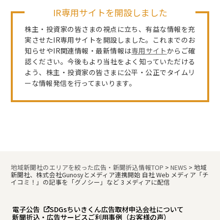
IR専用サイトを開設しました
株主・投資家の皆さまの視点に立ち、有益な情報を充
実させたIR専用サイトを開設しました。これまでのお
知らせやIR関連情報・最新情報は
専用サイト
からご確
認ください。今後もより当社をよく知っていただける
よう、株主・投資家の皆さまに公平・公正でタイムリ
ーな情報発信を行ってまいります。
地域新聞社のエリアを絞った広告・新聞折込情報TOP
>
NEWS
>
地域
新聞社、株式会社Gunosyとメディア連携開始 自社 Web メディア「チ
イコミ！」の記事を「グノシー」など 3 メディアに配信
電子公告
SDGs
ちいきくん広告
取材申込
会社について
新聞折込・広告サービスご利用事例（お客様の声）