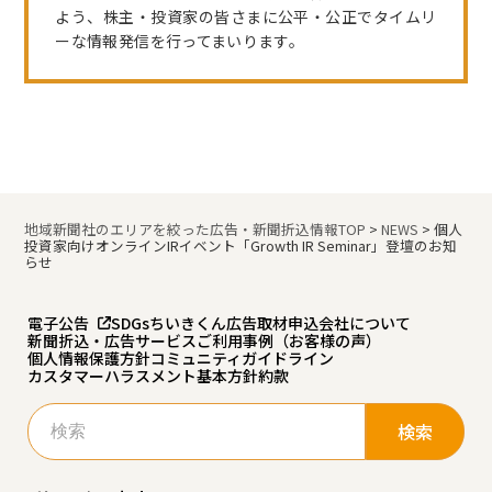
よう、株主・投資家の皆さまに公平・公正でタイムリ
ーな情報発信を行ってまいります。
地域新聞社のエリアを絞った広告・新聞折込情報TOP
>
NEWS
>
個人
投資家向けオンラインIRイベント「Growth IR Seminar」登壇のお知
らせ
電子公告
SDGs
ちいきくん広告
取材申込
会社について
新聞折込・広告サービスご利用事例（お客様の声）
個人情報保護方針
コミュニティガイドライン
カスタマーハラスメント基本方針
約款
検
索: