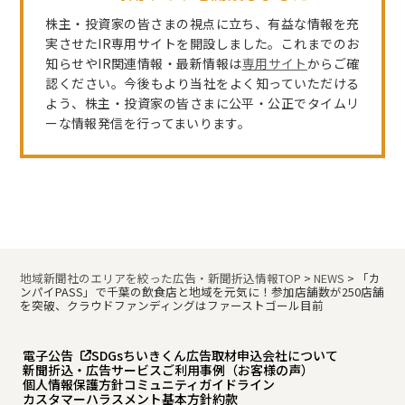
株主・投資家の皆さまの視点に立ち、有益な情報を充
実させたIR専用サイトを開設しました。これまでのお
知らせやIR関連情報・最新情報は
専用サイト
からご確
認ください。今後もより当社をよく知っていただける
よう、株主・投資家の皆さまに公平・公正でタイムリ
ーな情報発信を行ってまいります。
地域新聞社のエリアを絞った広告・新聞折込情報TOP
>
NEWS
>
「カ
ンパイPASS」で千葉の飲食店と地域を元気に！参加店舗数が250店舗
を突破、クラウドファンディングはファーストゴール目前
電子公告
SDGs
ちいきくん広告
取材申込
会社について
新聞折込・広告サービスご利用事例（お客様の声）
個人情報保護方針
コミュニティガイドライン
カスタマーハラスメント基本方針
約款